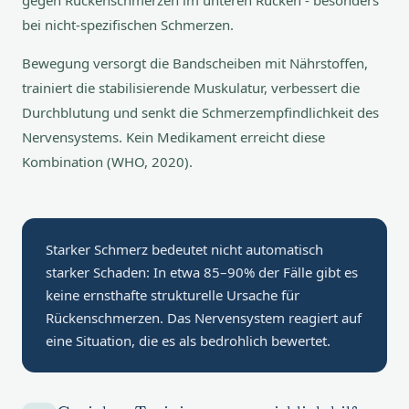
gegen Rückenschmerzen im unteren Rücken - besonders
bei nicht-spezifischen Schmerzen.
Bewegung versorgt die Bandscheiben mit Nährstoffen,
trainiert die stabilisierende Muskulatur, verbessert die
Durchblutung und senkt die Schmerzempfindlichkeit des
Nervensystems. Kein Medikament erreicht diese
Kombination (WHO, 2020).
Starker Schmerz bedeutet nicht automatisch
starker Schaden: In etwa 85–90% der Fälle gibt es
keine ernsthafte strukturelle Ursache für
Rückenschmerzen. Das Nervensystem reagiert auf
eine Situation, die es als bedrohlich bewertet.