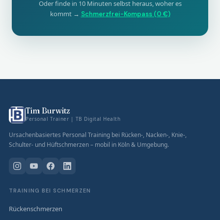
Oder finde in 10 Minuten selbst heraus, woher es
kommt →
Schmerzfrei-Kompass (0 €)
Tim Burwitz
Personal Trainer | TB Digital Health
Ursachenbasiertes Personal Training bei Rücken-, Nacken-, Knie-,
Schulter- und Hüftschmerzen – mobil in Köln & Umgebung.
TRAINING BEI SCHMERZEN
Rückenschmerzen