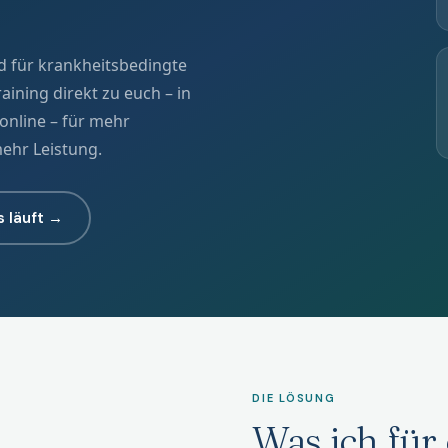
 für krankheitsbedingte
aining direkt zu euch – in
nline – für mehr
mehr Leistung.
s läuft →
DIE LÖSUNG
Was ich für