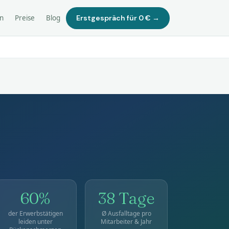
Erstgespräch für 0 € →
n
Preise
Blog
60%
38 Tage
der Erwerbstätigen
Ø Ausfalltage pro
leiden unter
Mitarbeiter & Jahr