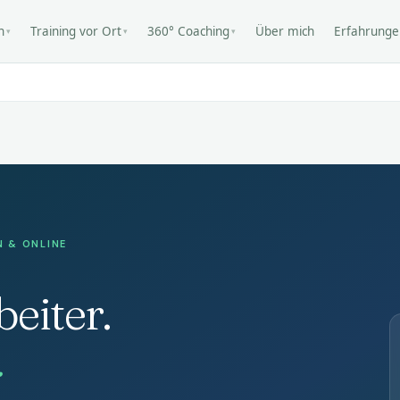
n
Training vor Ort
360° Coaching
Über mich
Erfahrunge
▾
▾
▾
N & ONLINE
eiter.
.