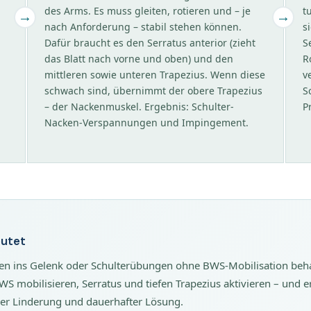
des Arms. Es muss gleiten, rotieren und – je
t
nach Anforderung – stabil stehen können.
s
Dafür braucht es den Serratus anterior (zieht
S
das Blatt nach vorne und oben) und den
R
mittleren sowie unteren Trapezius. Wenn diese
v
schwach sind, übernimmt der obere Trapezius
S
– der Nackenmuskel. Ergebnis: Schulter-
P
Nacken-Verspannungen und Impingement.
eutet
en ins Gelenk oder Schulterübungen ohne BWS-Mobilisation behand
mobilisieren, Serratus und tiefen Trapezius aktivieren – und er
iger Linderung und dauerhafter Lösung.