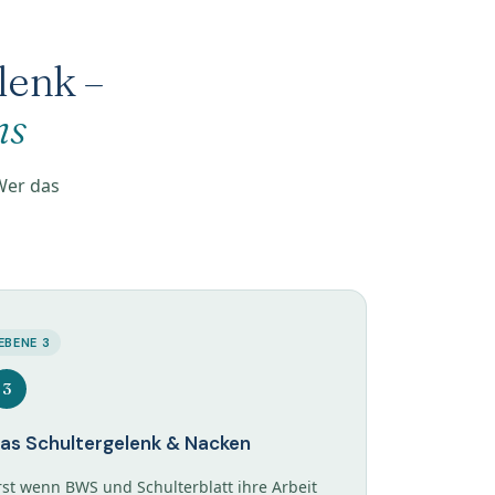
elenk –
ms
Wer das
EBENE 3
3
as Schultergelenk & Nacken
rst wenn BWS und Schulterblatt ihre Arbeit