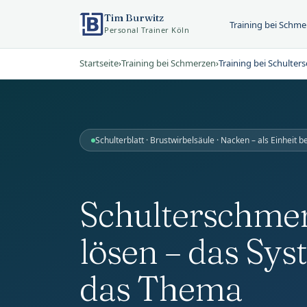
Tim Burwitz
Training bei Schm
Personal Trainer Köln
Startseite
›
Training bei Schmerzen
›
Training bei Schulte
Schulterblatt · Brustwirbelsäule · Nacken – als Einheit 
Schulterschmer
lösen – das Sys
das Thema