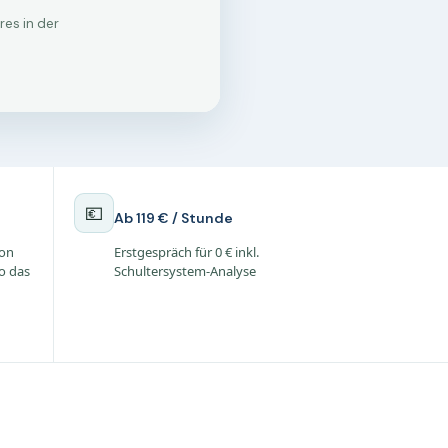
💶
Ab 119 € / Stunde
ion
Erstgespräch für 0 € inkl.
o das
Schultersystem-Analyse