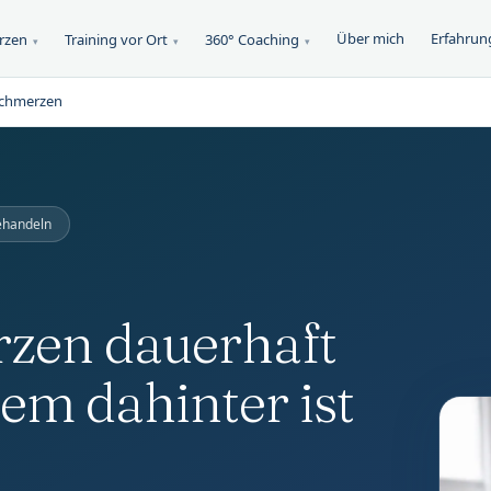
Über mich
Erfahrun
erzen
Training vor Ort
360° Coaching
▾
▾
▾
rschmerzen
behandeln
zen dauerhaft
tem dahinter ist