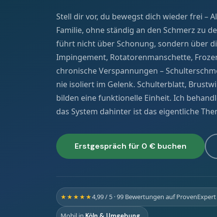
Stell dir vor, du bewegst dich wieder frei – A
Leistungen im Überblick
Familie, ohne ständig an den Schmerz zu d
führt nicht über Schonung, sondern über di
Impingement, Rotatorenmanschette, Froze
chronische Verspannungen – Schulterschme
nie isoliert im Gelenk. Schulterblatt, Brust
bilden eine funktionelle Einheit. Ich behandl
das System dahinter ist das eigentliche The
Erstgespräch für 0 € buchen
★★★★★
4,99 / 5 · 99 Bewertungen auf ProvenExpert
Mobil in
Köln & Umgebung