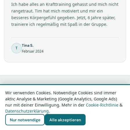
Ich habe alles an Krafttraining gehasst und mich nicht
rangetraut. Tim hat mich motiviert und mir ein
besseres Körpergefühl gegeben. Jetzt, 6 Jahre später,
trainiere ich regelmäßig mit Spaß in der Gruppe.
Tina S.
T
Februar 2024
Wir verwenden Cookies. Notwendige Cookies sind immer
aktiv; Analyse & Marketing (Google Analytics, Google Ads)
99 verifizierte Bewertungen · 4,99 / 5
nur mit deiner Einwilligung. Mehr in der
Cookie-Richtlinie
&
Datenschutzerklärung
.
Sterne
Kostenloses Erstgespräch sichern →
Nur notwendige
Alle akzeptieren
Alle Bewertungen gesammelt und verifiziert auf
ProvenExpert