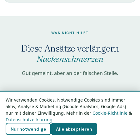
WAS NICHT HILFT
Diese Ansätze verlängern
Nackenschmerzen
Gut gemeint, aber an der falschen Stelle.
Wir verwenden Cookies. Notwendige Cookies sind immer
💆
🧘
aktiv; Analyse & Marketing (Google Analytics, Google Ads)
nur mit deiner Einwilligung. Mehr in der
Cookie-Richtlinie
&
Datenschutzerklärung
.
Massage als
Nacken dehnen
Kostenloses Erstgespräch sichern →
Nur notwendige
Alle akzeptieren
Dauerlösung
Die Muskeln werden kurz
locker, dann wieder fest. Der