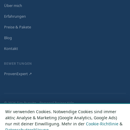
Über mich
Erfahrungen
Preise & Pakete
Blog
Kontakt
BEWERTUNGEN
ProvenExpert ↗
© 2026 Tim Burwitz – Personal Trainer Köln
Impressum
Datenschutz
Widerruf
Cookie-
Cookie-
AGB
Wir verwenden Cookies. Notwendige Cookies sind immer
Richtlinie
Einstellungen
aktiv; Analyse & Marketing (Google Analytics, Google Ads)
nur mit deiner Einwilligung. Mehr in der
Cookie-Richtlinie
&
Datenschutzerklärung
.