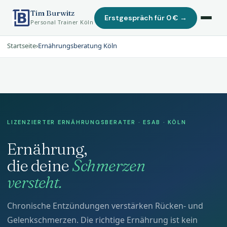
Tim Burwitz
Erstgespräch für 0 € →
Personal Trainer Köln
Startseite
›
Ernährungsberatung Köln
LIZENZIERTER ERNÄHRUNGSBERATER · ESAB · KÖLN
Ernährung,
die deine
Schmerzen
versteht.
Chronische Entzündungen verstärken Rücken- und
Gelenkschmerzen. Die richtige Ernährung ist kein