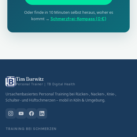
Oder finde in 10 Minuten selbst heraus, woher es
kommt →
Schmerzfrei-Kompass (0 €)
Tim Burwitz
Personal Trainer | TB Digital Health
Ursachenbasiertes Personal Training bei Rücken-, Nacken-, Knie-,
Schulter- und Hüftschmerzen – mobil in Köln & Umgebung.
TRAINING BEI SCHMERZEN