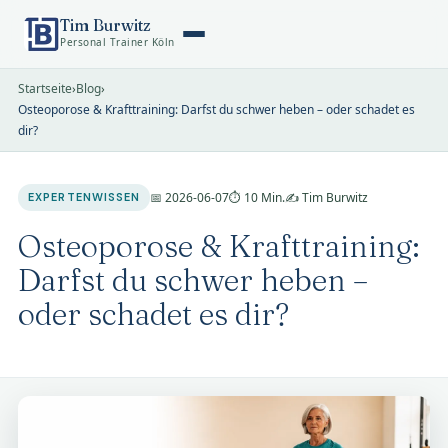
Tim Burwitz
Personal Trainer Köln
Startseite
›
Blog
›
Osteoporose & Krafttraining: Darfst du schwer heben – oder schadet es
dir?
📅 2026-06-07
⏱ 10 Min.
✍️ Tim Burwitz
EXPERTENWISSEN
Osteoporose & Krafttraining:
Darfst du schwer heben –
oder schadet es dir?