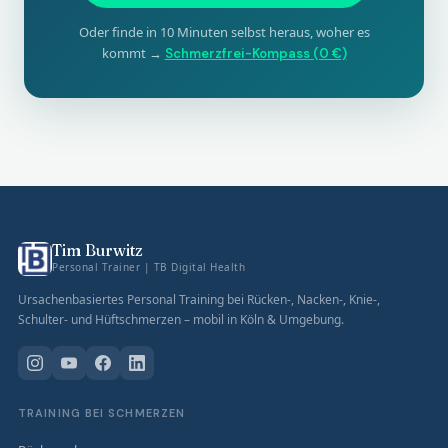
Oder finde in 10 Minuten selbst heraus, woher es
kommt →
Schmerzfrei-Kompass (0 €)
Tim Burwitz
Personal Trainer | TB Digital Health
Ursachenbasiertes Personal Training bei Rücken-, Nacken-, Knie-,
Schulter- und Hüftschmerzen – mobil in Köln & Umgebung.
TRAINING BEI SCHMERZEN