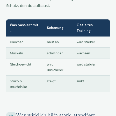
Schutz, den du aufbaust.
Was passiert mit
Gezieltes
Schonung
…
Training
Knochen
baut ab
wird stärker
Muskeln
schwinden
wachsen
Gleichgewicht
wird
wird stabiler
unsicherer
Sturz- &
steigt
sinkt
Bruchrisiko
Was wirklich hilft: stark, standfest,