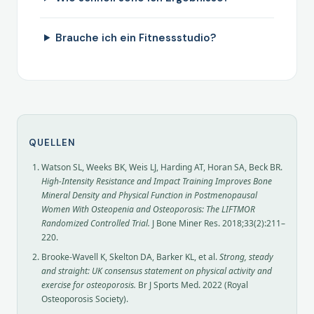
Brauche ich ein Fitnessstudio?
QUELLEN
Watson SL, Weeks BK, Weis LJ, Harding AT, Horan SA, Beck BR.
High-Intensity Resistance and Impact Training Improves Bone
Mineral Density and Physical Function in Postmenopausal
Women With Osteopenia and Osteoporosis: The LIFTMOR
Randomized Controlled Trial.
J Bone Miner Res. 2018;33(2):211–
220.
Brooke-Wavell K, Skelton DA, Barker KL, et al.
Strong, steady
and straight: UK consensus statement on physical activity and
exercise for osteoporosis.
Br J Sports Med. 2022 (Royal
Osteoporosis Society).