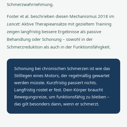
Schmerzwahrnehmung.
Foster et al. beschrieben diesen Mechanismus 2018 im
Lancet
: Aktive Therapieansätze mit gezieltem Training
zeigen langfristig bessere Ergebnisse als passive
Behandlung oder Schonung – sowohl in der
Schmerzreduktion als auch in der Funktionsfähigkeit.
Schonung bei chronischen Schmerzen ist wie das
Stilllegen eines Motors, der regelmäßig gewartet
werden müsste. Kurzfristig passiert nichts.
Langfristig rostet er fest. Dein Körper braucht
Bewegungsreize, um funktionsfähig zu bleiben –
das gilt besonders dann, wenn er schmerzt.