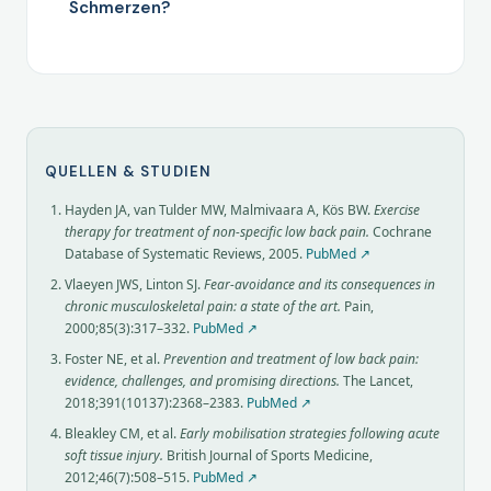
Schmerzen?
QUELLEN & STUDIEN
Hayden JA, van Tulder MW, Malmivaara A, Kös BW.
Exercise
therapy for treatment of non-specific low back pain.
Cochrane
Database of Systematic Reviews, 2005.
PubMed ↗
Vlaeyen JWS, Linton SJ.
Fear-avoidance and its consequences in
chronic musculoskeletal pain: a state of the art.
Pain,
2000;85(3):317–332.
PubMed ↗
Foster NE, et al.
Prevention and treatment of low back pain:
evidence, challenges, and promising directions.
The Lancet,
2018;391(10137):2368–2383.
PubMed ↗
Bleakley CM, et al.
Early mobilisation strategies following acute
soft tissue injury.
British Journal of Sports Medicine,
2012;46(7):508–515.
PubMed ↗