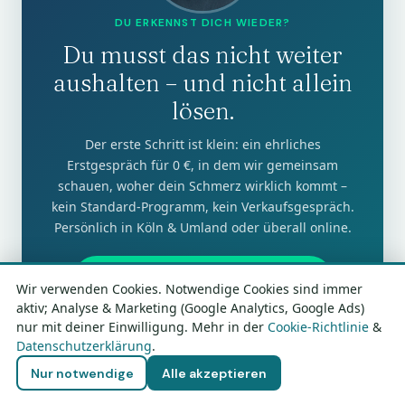
DU ERKENNST DICH WIEDER?
Du musst das nicht weiter
aushalten – und nicht allein
lösen.
Der erste Schritt ist klein: ein ehrliches
Erstgespräch für 0 €, in dem wir gemeinsam
schauen, woher dein Schmerz wirklich kommt –
kein Standard-Programm, kein Verkaufsgespräch.
Persönlich in Köln & Umland oder überall online.
Erstgespräch für 0 € sichern →
Wir verwenden Cookies. Notwendige Cookies sind immer
aktiv; Analyse & Marketing (Google Analytics, Google Ads)
Oder finde in 10 Minuten selbst heraus, woher es
nur mit deiner Einwilligung. Mehr in der
Cookie-Richtlinie
&
kommt →
Datenschutzerklärung
.
Schmerzfrei-Kompass (0 €)
Nur notwendige
Alle akzeptieren