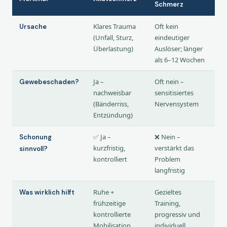
Schmerz
Klares Trauma
Oft kein
Ursache
(Unfall, Sturz,
eindeutiger
Überlastung)
Auslöser; länger
als 6–12 Wochen
Ja –
Oft nein –
Gewebeschaden?
nachweisbar
sensitisiertes
(Bänderriss,
Nervensystem
Entzündung)
✅ Ja –
❌ Nein –
Schonung
kurzfristig,
verstärkt das
sinnvoll?
kontrolliert
Problem
langfristig
Ruhe +
Gezieltes
Was wirklich hilft
frühzeitige
Training,
kontrollierte
progressiv und
Mobilisation
individuell