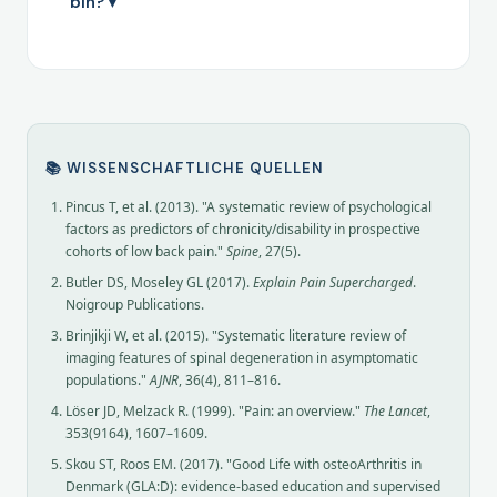
bin?
▼
📚 WISSENSCHAFTLICHE QUELLEN
Pincus T, et al. (2013). "A systematic review of psychological
factors as predictors of chronicity/disability in prospective
cohorts of low back pain."
Spine
, 27(5).
Butler DS, Moseley GL (2017).
Explain Pain Supercharged
.
Noigroup Publications.
Brinjikji W, et al. (2015). "Systematic literature review of
imaging features of spinal degeneration in asymptomatic
populations."
AJNR
, 36(4), 811–816.
Löser JD, Melzack R. (1999). "Pain: an overview."
The Lancet
,
353(9164), 1607–1609.
Skou ST, Roos EM. (2017). "Good Life with osteoArthritis in
Denmark (GLA:D): evidence-based education and supervised