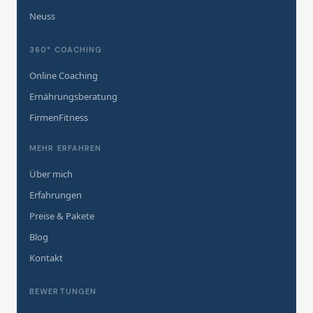
Neuss
360° COACHING
Online Coaching
Ernährungsberatung
FirmenFitness
MEHR ERFAHREN
Über mich
Erfahrungen
Preise & Pakete
Blog
Kontakt
BEWERTUNGEN