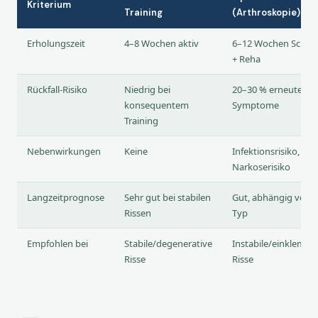
Kriterium
Training
(Arthroskopie)
Erholungszeit
4–8 Wochen aktiv
6–12 Wochen Scho
+ Reha
Rückfall-Risiko
Niedrig bei
20–30 % erneute
konsequentem
Symptome
Training
Nebenwirkungen
Keine
Infektionsrisiko,
Narkoserisiko
Langzeitprognose
Sehr gut bei stabilen
Gut, abhängig vom R
Rissen
Typ
Empfohlen bei
Stabile/degenerative
Instabile/einklemm
Risse
Risse