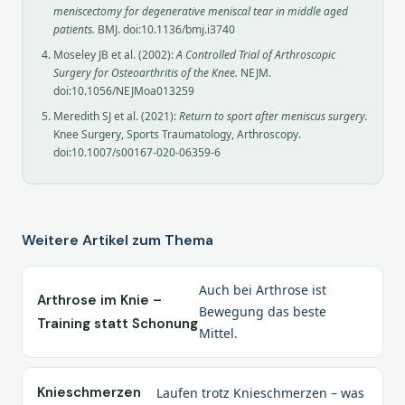
meniscectomy for degenerative meniscal tear in middle aged
patients.
BMJ. doi:10.1136/bmj.i3740
Moseley JB et al. (2002):
A Controlled Trial of Arthroscopic
Surgery for Osteoarthritis of the Knee.
NEJM.
doi:10.1056/NEJMoa013259
Meredith SJ et al. (2021):
Return to sport after meniscus surgery.
Knee Surgery, Sports Traumatology, Arthroscopy.
doi:10.1007/s00167-020-06359-6
Weitere Artikel zum Thema
Auch bei Arthrose ist
Arthrose im Knie –
Bewegung das beste
Training statt Schonung
Mittel.
Knieschmerzen
Laufen trotz Knieschmerzen – was