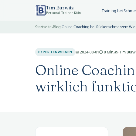
Tim Burwitz
Training bei Schm
Personal Trainer Köln
Startseite
›
Blog
›
Online Coaching bei Rückenschmerzen: Wie d
📅 2024-08-01
⏱ 8 Min.
✍️ Tim Burwi
EXPERTENWISSEN
Online Coachin
wirklich funkti