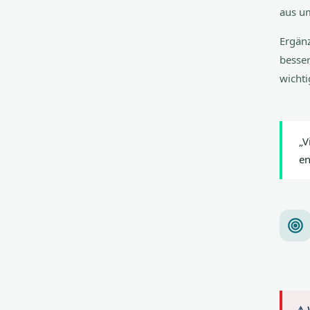
aus um
Ergänz
besser
wichti
„V
en
⚠ 