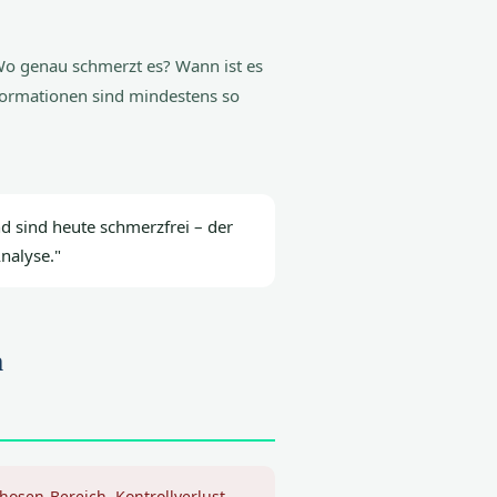
: Wo genau schmerzt es? Wann ist es
nformationen sind mindestens so
nd sind heute schmerzfrei – der
Analyse."
n
thosen-Bereich, Kontrollverlust