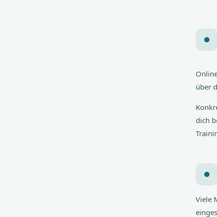
Online
über d
Konkre
dich b
Traini
Viele 
einges