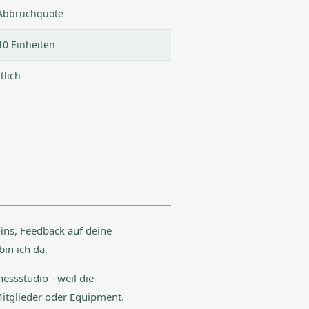
e Abbruchquote
10 Einheiten
tlich
-ins, Feedback auf deine
in ich da.
nessstudio - weil die
itglieder oder Equipment.