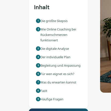
Inhalt
Die größte Skepsis
1
Wie Online Coaching bei
2
Rückenschmerzen
funktioniert
Die digitale Analyse
3
Der individuelle Plan
4
Begleitung und Anpassung
5
Für wen eignet es sich?
6
Was du erwarten kannst
7
Fazit
8
Häufige Fragen
9