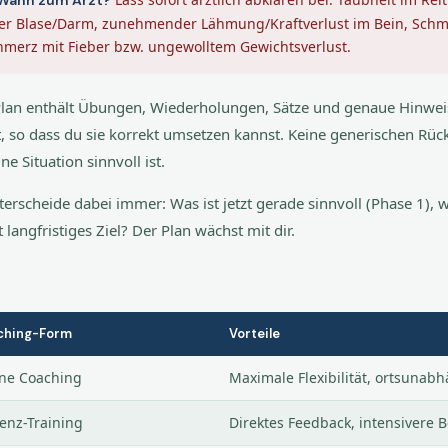
er Blase/Darm, zunehmender Lähmung/Kraftverlust im Bein, Schme
hmerz mit Fieber bzw. ungewolltem Gewichtsverlust.
Plan enthält Übungen, Wiederholungen, Sätze und genaue Hinweis
t, so dass du sie korrekt umsetzen kannst. Keine generischen R
ine Situation sinnvoll ist.
terscheide dabei immer: Was ist jetzt gerade sinnvoll (Phase 1)
t langfristiges Ziel? Der Plan wächst mit dir.
ching-Form
Vorteile
ne Coaching
Maximale Flexibilität, ortsunab
enz-Training
Direktes Feedback, intensivere 