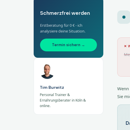
Schmerzfrei werden
Erstberatung für 0 € - ich
analysiere deine Situation.
Termin sichern →
✕ 
Mei
Tim Burwitz
Wenn 
Personal Trainer &
Sie mi
Ernährungsberater in Köln &
online.
D