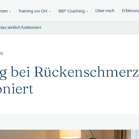
Über mich
Erfahrun
erzen
Training vor Ort
360° Coaching
▾
▾
▾
as wirklich funktioniert
tz
g bei Rückenschmerz
oniert