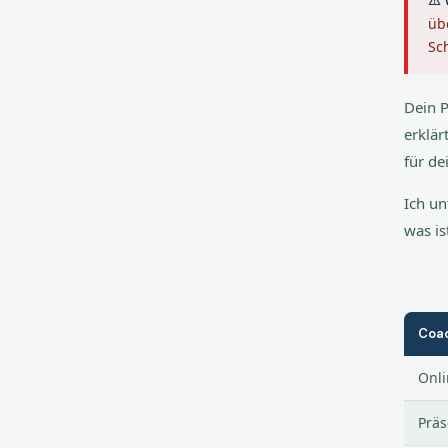
üb
Sc
Dein 
erklär
für de
Ich un
was is
Coa
Onli
Präs