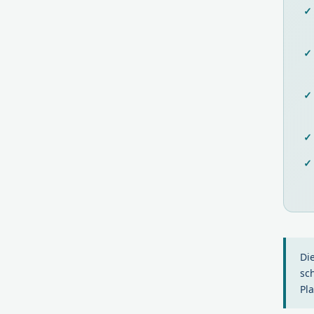
Di
sc
Pla